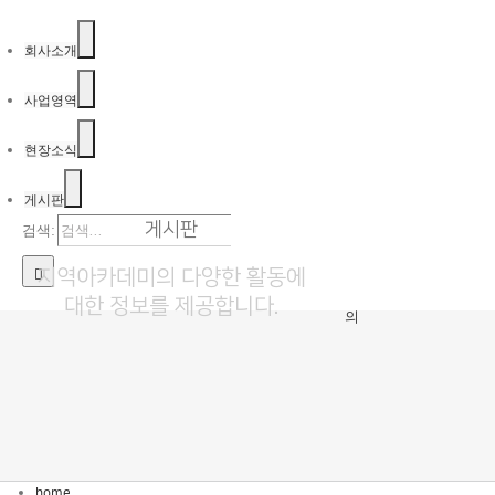
Skip to content
회사소개
사업영역
현장소식
공
지
NOTICE
게시판
사
게시판
검색:
항
공지사항
고
객
지역아카데미의 다양한 활동에
문
대한 정보를 제공합니다.
의
home