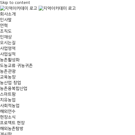
Skip to content
회사소개
인사말
연혁
조직도
인재상
오시는길
사업영역
사업실적
농촌활성화
도농교류·귀농귀촌
농촌관광
교육농장
농산업·창업
농촌융복합산업
스마트팜
치유농업
사회적농업
해외연수
현장소식
프로젝트 현장
해외농촌탐방
게시판