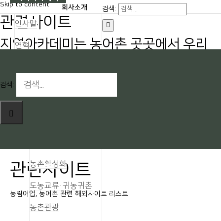
Skip to content
회사소개
검색:
관련사이트
인사말
지역아카데미는 농어촌 곳곳에서 우리
연혁
사회가 새롭게 필요로 하는 일을 수행하
조직도
고 있습니다.
검색:
인재상
관련사이트
beesflow
2020-01-09T15:58:10+09:00
오시는길
사업영역
사업실적
농촌활성화
관련사이트
도농교류·귀농귀촌
농림어업, 농어촌 관련 해외사이트 리스트
농촌관광