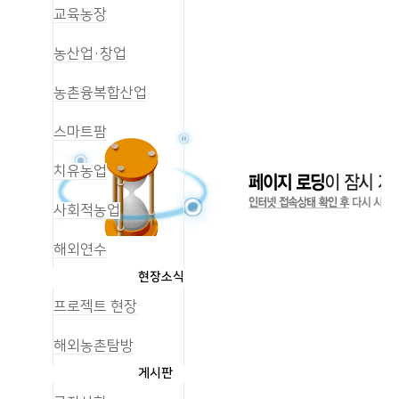
교육농장
농산업·창업
농촌융복합산업
스마트팜
치유농업
사회적농업
해외연수
현장소식
프로젝트 현장
해외농촌탐방
게시판