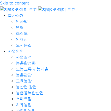
Skip to content
회사소개
인사말
연혁
조직도
인재상
오시는길
사업영역
사업실적
농촌활성화
도농교류·귀농귀촌
농촌관광
교육농장
농산업·창업
농촌융복합산업
스마트팜
치유농업
사회적농업