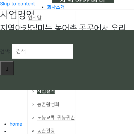
Skip to content
회사소개
사업영역
인사말
지역아카데미는 농어촌 곳곳에서 우리
연혁
사회가 새롭게 필요로 하는 일을 수행하
조직도
고 있습니다.
검색:
인재상
오시는길
사업영역
사업실적
농촌활성화
도농교류·귀농귀촌
home
농촌관광