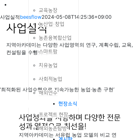
교육농장
사업실적
beesflow
2024-05-08T14:25:36+09:00
농산업·창업
사업실적
농촌융복합산업
지역아카데미는 다양한 사업영역의 연구, 계획수립, 교육,
스마트팜
컨설팅을 수행합니다.
치유농업
사회적농업
‘최적화된 사업수행으로 지속가능한 농업·농촌 구현’
해외연수
현장소식
프로젝트 현장
사업성과를 지향하며 다양한 전문
성과 열정으로 최선을!
해외농촌탐방
지역아카데미는 서유럽 농업 모델의 비교 연
게시판